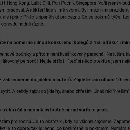
t Hong Kong, Lallit Dillí, Pan Pacifik Singapore. Vařil jsem v b
sem pracoval. A někteří lidé si mě vybrali. Byli mezi nimi prezid
ale i princ Philip a španělská princezna. Co se pokrmů týče, ta
to opravdu hodně různé.
íkáte na poměrně silnou konkurenci kolegů z "nároďáku" i m
se nové podniky a přitom není kvalifikovaný personál. Netuším, 
lifikovaný personál. Nejde si říct: "teď si něco otevřu a jsem nej
 zabředneme do jídelen a bufetů. Zajdete tam občas "zhřešit
ytit. A tehdy zajdu do jídelny, anebo zhřeším. Jinak rád "hřeším
o třeba rád a naopak bytostně nerad vaříte a proč.
stám pro rodinu. Je to okamžik , kdy se všichni sejdeme. Zapom
 když je to dobré, tak je jedno, co konkrétně je pokrmem. Nemám a