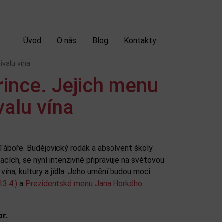
Úvod
O nás
Blog
Kontakty
ivalu vína
prince. Jejich menu
alu vína
Táboře. Budějovický rodák a absolvent školy
racích, se nyní intenzivně připravuje na světovou
vína, kultury a jídla. Jeho umění budou moci
3.4.)
a
Prezidentské menu Jana Horkého
or.