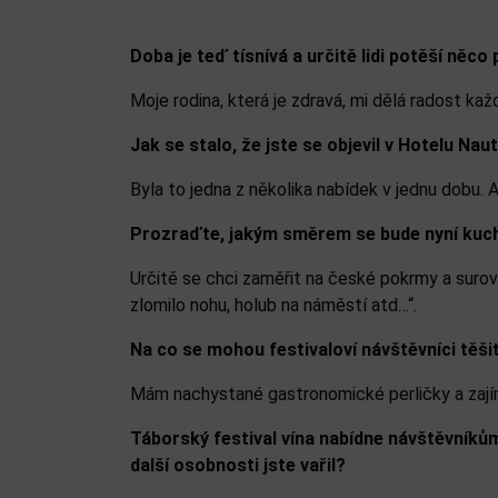
Doba je teď tísnívá a určitě lidi potěší něc
Moje rodina, která je zdravá, mi dělá radost kaž
Jak se stalo, že jste se objevil v Hotelu Na
Byla to jedna z několika nabídek v jednu dobu. A
Prozraďte, jakým směrem se bude nyní kuch
Určitě se chci zaměřit na české pokrmy a surovin
zlomilo nohu, holub na náměstí atd…“.
Na co se mohou festivaloví návštěvníci těši
Mám nachystané gastronomické perličky a zají
Táborský festival vína nabídne návštěvníkům
další osobnosti jste vařil?