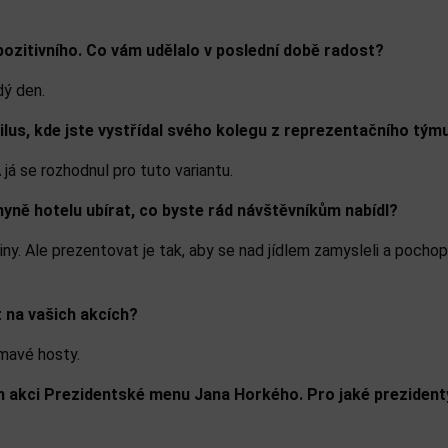
o pozitivního. Co vám udělalo v poslední době radost?
dý den.
utilus, kde jste vystřídal svého kolegu z reprezentačního t
 já se rozhodnul pro tuto variantu.
yně hotelu ubírat, co byste rád návštěvníkům nabídl?
y. Ale prezentovat je tak, aby se nad jídlem zamysleli a pochopili
t na vašich akcích?
mavé hosty.
 akci Prezidentské menu Jana Horkého. Pro jaké prezidenty js