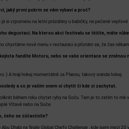
ví, jaký první pokrm se vám vybaví a proč?
ale já si vzpomenu na letní prázdniny u babičky, na pečené vepřov
 degustací. Na kterou akci festivalu se těšíte, máte vůbec 
oho chystáme nové menu v restauraci a přiznám se, že čas někam 
kejista fandíte Motoru, nebo se vaše orientace se změnou 
 :) A hraji hokej momentálně za Planou, takový sranda hokej.
osledy a co je vaším snem si chytit či kde si zachytat.
ikrát během roku chytat ryby na Soču. Tam je to zatím to mé vys
eplé Vltavě nebo na Soče.
o, čeho se zúčastníte?
bu Dhabi na finále Global Chefs Challenge , kde jsem mezi 20 vy