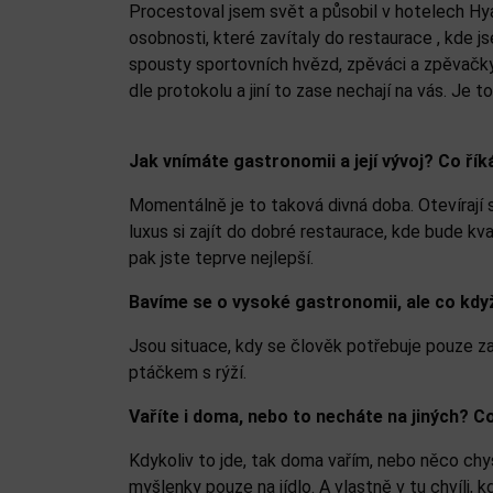
Procestoval jsem svět a působil v hotelech Hyat
osobnosti, které zavítaly do restaurace , kde j
spousty sportovních hvězd, zpěváci a zpěvačky, 
dle protokolu a jiní to zase nechají na vás. Je 
Jak vnímáte gastronomii a její vývoj? Co ř
Momentálně je to taková divná doba. Otevírají 
luxus si zajít do dobré restaurace, kde bude kva
pak jste teprve nejlepší.
Bavíme se o vysoké gastronomii, ale co když
Jsou situace, kdy se člověk potřebuje pouze zas
ptáčkem s rýží.
Vaříte i doma, nebo to necháte na jiných? C
Kdykoliv to jde, tak doma vařím, nebo něco chy
myšlenky pouze na jídlo. A vlastně v tu chvíli,