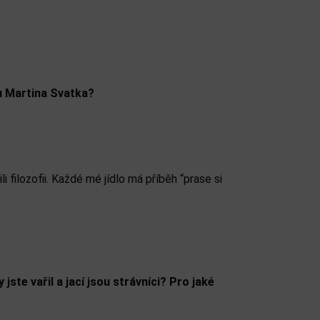
ýmu Martina Svatka?
 filozofii. Každé mé jídlo má příběh “prase si
te vařil a jací jsou strávníci? Pro jaké