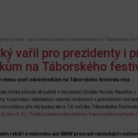
denty i prince. Jejich menu nabídne návštěvníkům na Táborského fest
ý vařil pro prezidenty i 
kům na Táborského festiv
ich menu uvaří návštěvníkům na Táborského festivalu vína
an Horký působí aktuálně v restauraci Goldie Hotelu Nautilus v 
nty tuzemské i zahraniční i slavné osobnosti v prestižních restau
rozcvičkou pro něj budou akce 14. ročníku Táborského festivalu 
& vína (6.4.)
,
Tradiční autentické pokrmy francouzské kuchyně (1
ivém rybáři a milovníku aut BMW prozradí následující rozhov