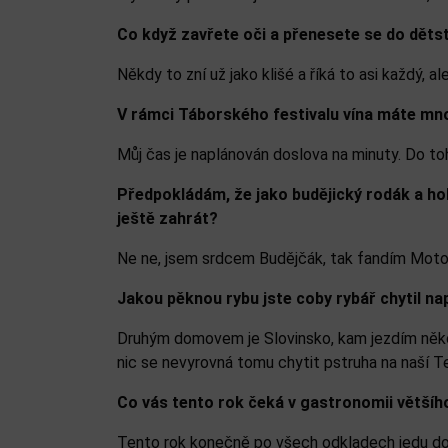
Co když zavřete oči a přenesete se do dětst
Někdy to zní už jako klišé a říká to asi každý, 
V rámci Táborského festivalu vína máte mnoho
Můj čas je naplánován doslova na minuty. Do t
Předpokládám, že jako budějický rodák a ho
ještě zahrát?
Ne ne, jsem srdcem Budějčák, tak fandím Motoru
Jakou pěknou rybu jste coby rybář chytil nap
Druhým domovem je Slovinsko, kam jezdím někol
nic se nevyrovná tomu chytit pstruha na naší T
Co vás tento rok čeká v gastronomii většíh
Tento rok konečně po všech odkladech jedu do A