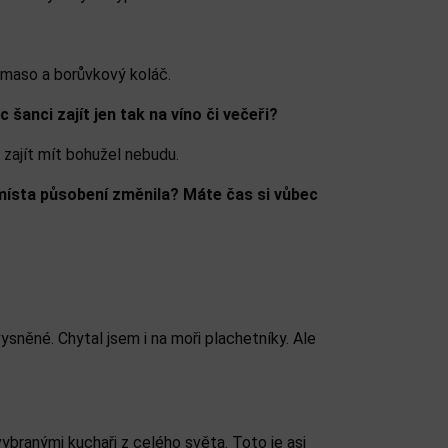
é maso a borůvkový koláč.
šanci zajít jen tak na víno či večeři?
zajít mít bohužel nebudu.
místa působení změnila? Máte čas si vůbec
něné. Chytal jsem i na moři plachetníky. Ale
branými kuchaři z celého světa. Toto je asi