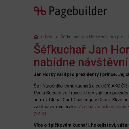
Home
Blog
Šéfkuchař Jan Horký vařil pro prezi
Šéfkuchař Jan Hork
nabídne návštěvní
Jan Horký vařil pro prezidenty i prince. Jej
Šéf Národního týmu kuchařů a cukrářů AKC ČR J
Paula Bocuse ve Francii, který vařil pro prezide
soutěž Global Chef Challenge v Dubaji. Skvělou 
zažít návštěvníci akcí
Zvěřina v moderní úpravě 
(22.4.)
.
Více o špičkovém kuchaři, hokejistovi, vášn