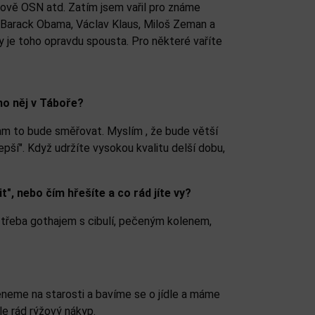
udově OSN atd. Zatím jsem vařil pro známe
ent Barack Obama, Václav Klaus, Miloš Zeman a
dy je toho opravdu spousta. Pro některé vaříte
imo něj v Táboře?
kam to bude směřovat. Myslím , že bude větší
lepší". Když udržíte vysokou kvalitu delší dobu,
", nebo čím hřešíte a co rád jíte vy?
" třeba gothajem s cibulí, pečeným kolenem,
eneme na starosti a bavíme se o jídle a máme
le rád rýžový nákyp.